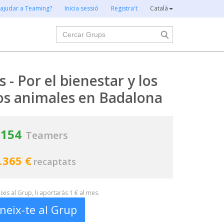
 ajudar a Teaming?
Inicia sessió
Registra't
Català
Cercar
- Por el bienestar y los
os animales en Badalona
154
Teamers
.365 €
recaptats
xis al Grup, li aportaràs 1 € al mes.
neix-te al Grup