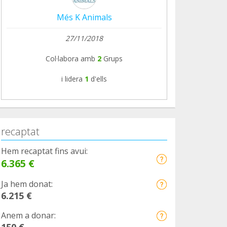
Més K Animals
27/11/2018
Col·labora amb
2
Grups
i lidera
1
d'ells
recaptat
Hem recaptat fins avui:
6.365 €
Ja hem donat:
6.215 €
Anem a donar:
150 €