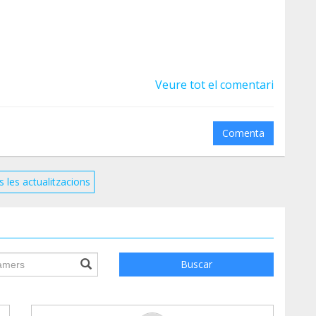
Veure tot el comentari
Comenta
s les actualitzacions
ile.searchForm.search.text???
Buscar