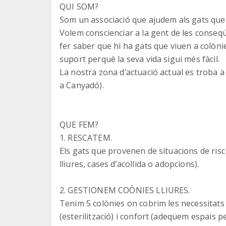
QUI SOM?
Som un associació que ajudem als gats que v
Volem conscienciar a la gent de les conseq
fer saber que hi ha gats que viuen a colònie
suport perquè la seva vida sigui més fàcil.
La nostra zona d’actuació actual es troba a 
a Canyadó).
QUE FEM?
1. RESCATEM.
Els gats que provenen de situacions de risc 
lliures, cases d’acollida o adopcions).
2. GESTIONEM COÒNIES LLIURES.
Tenim 5 colònies on cobrim les necessitats 
(esterilització) i confort (adeqüem espais pe