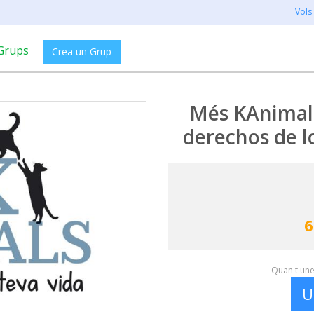
Vols
Grups
Crea un Grup
Més KAnimals 
derechos de l
6
Quan t'unei
U