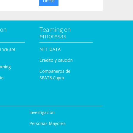
Únete
con
Teaming en
empresas
e we are
NTT DATA
Crédito y caución
aming
Compañeros de
io
SEAT&Cupra
Investigación
Personas Mayores