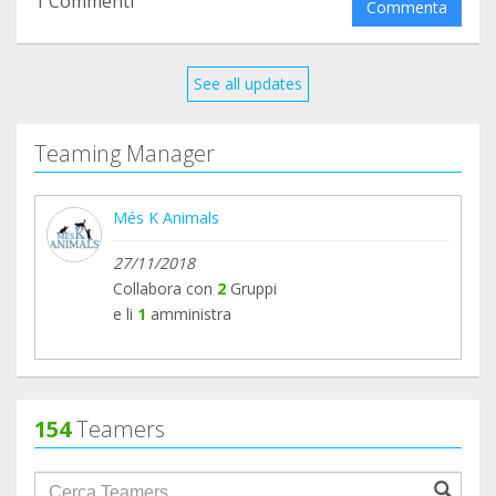
1 Commenti
Commenta
See all updates
Teaming Manager
Més K Animals
27/11/2018
Collabora con
2
Gruppi
e li
1
amministra
154
Teamers
groupProfile.searchForm.search.text???