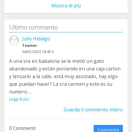
Mostra di più
Ultimo commento
Julio Hidalgo
Teamer
04/01/2023 18:45 h
A una sra en badalona se le metió un gato
abandonado y están poniendo en una caja carton
y lanzarlo a la calle, está muy asustado, hay algo
que puedan hacer? La sra carmen y este es su
numero.
+34 656 92 43 43
Leggi di più
Guarda il commento intero
0 Commenti
Commenta