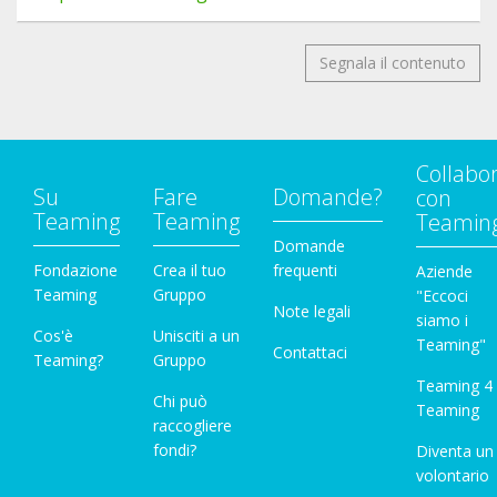
Segnala il contenuto
Collabo
Su
Fare
Domande?
con
Teaming
Teaming
Teamin
Domande
Fondazione
Crea il tuo
frequenti
Aziende
Teaming
Gruppo
"Eccoci
Note legali
siamo i
Cos'è
Unisciti a un
Teaming"
Contattaci
Teaming?
Gruppo
Teaming 4
Chi può
Teaming
raccogliere
fondi?
Diventa un
volontario