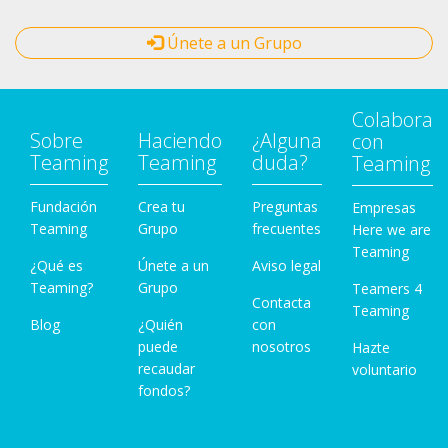
Únete a un Grupo
Colabora
Sobre
Haciendo
¿Alguna
con
Teaming
Teaming
duda?
Teaming
Fundación
Crea tu
Preguntas
Empresas
Teaming
Grupo
frecuentes
Here we are
Teaming
¿Qué es
Únete a un
Aviso legal
Teaming?
Grupo
Teamers 4
Contacta
Teaming
Blog
¿Quién
con
puede
nosotros
Hazte
recaudar
voluntario
fondos?