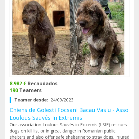
8.982 €
Recaudados
190
Teamers
Teamer desde:
24/09/2023
Chiens de Golesti Focsani Bacau Vaslui- Asso
Loulous Sauvés In Extremis
Our association Loulous Sauvés in Extremis (LSIE) rescues
dogs on kill list or in great danger in Romanian public
shelters and also offer safe sheltering to stray dogs, injured