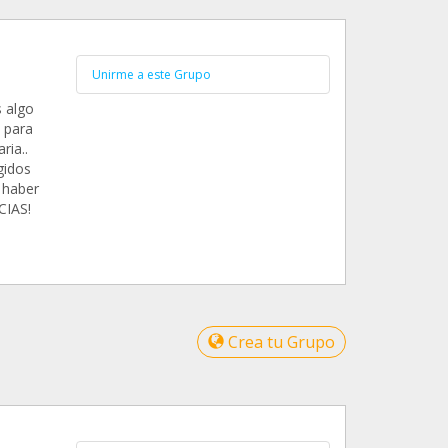
Unirme a este Grupo
 algo
 para
ria..
gidos
 haber
CIAS!
Crea tu Grupo