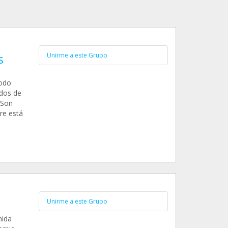
s
Unirme a este Grupo
todo
ados de
 Son
re está
Unirme a este Grupo
mida