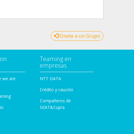
Únete a un Grupo
con
Teaming en
empresas
e we are
NTT DATA
Crédito y caución
aming
Compañeros de
io
SEAT&Cupra