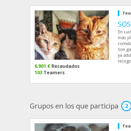
Tea
SOS
En Luc
más jó
comida
Son ga
ya adu
recogi
6.901 €
Recaudados
103
Teamers
Grupos en los que participa
2
Tea