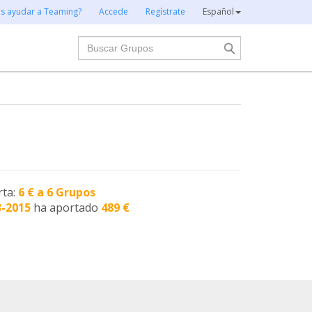
es ayudar a Teaming?
Accede
Regístrate
Español
Buscar
rta:
6 € a 6 Grupos
3-2015
ha aportado
489 €