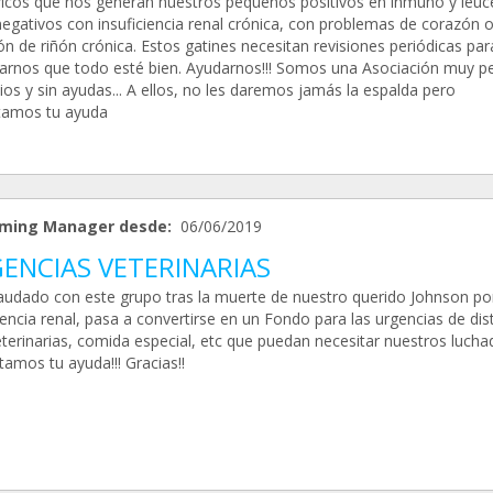
ficos que nos generan nuestros pequeños positivos en inmuno y leuc
negativos con insuficiencia renal crónica, con problemas de corazón 
ón de riñón crónica. Estos gatines necesitan revisiones periódicas par
rarnos que todo esté bien. Ayudarnos!!! Somos una Asociación muy 
ios y sin ayudas... A ellos, no les daremos jamás la espalda pero
tamos tu ayuda
ming Manager desde:
06/06/2019
ENCIAS VETERINARIAS
audado con este grupo tras la muerte de nuestro querido Johnson po
iencia renal, pasa a convertirse en un Fondo para las urgencias de dis
eterinarias, comida especial, etc que puedan necesitar nuestros lucha
amos tu ayuda!!! Gracias!!