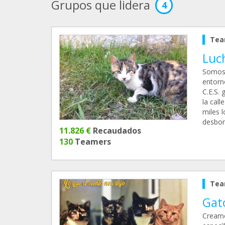
Grupos que lidera
4
Tea
Luch
Somos 
entorn
C.E.S.
la cal
miles 
desbor
11.826 €
Recaudados
130
Teamers
Tea
Gato
Creamo