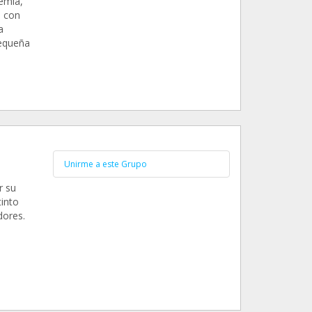
emia,
o con
a
pequeña
Unirme a este Grupo
r su
tinto
dores.