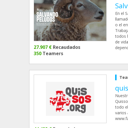
Sal
En el 
llamado
o el e
Trabaj
todos 
de vid
27.907 €
Recaudados
depend
350
Teamers
Tea
qui
Nuest
Quisso
todo e
varios
www.fa