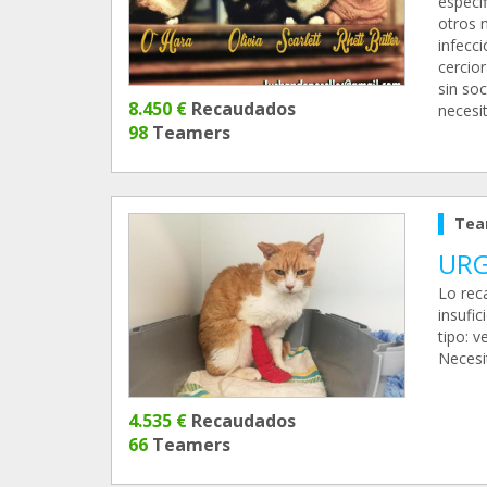
especí
otros 
infecci
cercio
sin soc
8.450 €
Recaudados
necesi
98
Teamers
Tea
URG
Lo rec
insufic
tipo: v
Necesit
4.535 €
Recaudados
66
Teamers