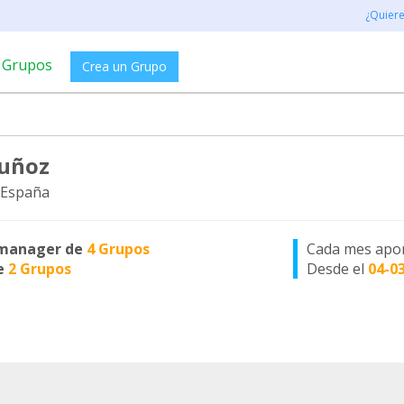
¿Quier
Grupos
Crea un Grupo
uñoz
 España
manager de
4 Grupos
Cada mes apo
e
2 Grupos
Desde el
04-0