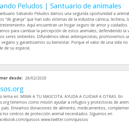
vando Peludos | Santuario de animales
Santuario Salvando Peludos damos una segunda oportunidad a anima
s “de granja” que han sido víctimas de la industria cárnica, lechera, l
ntretenimiento. Aquí encuentran un hogar seguro de amor y cuidados.
amos para cambiar la percepción de estos animales, defendiendo la v
los seres sintientes. Difundimos ideas antiespecistas, promovemos un
a vegano y garantizamos su bienestar. Porque el valor de una vida no
e de su especie.
mer desde:
26/02/2020
ssos.org
ro lema es: MIMA A TU MASCOTA. AYUDA A CUIDAR A OTRAS. En
s.org tenemos como misión ayudar a refugios y protectoras de anim
l país. Enviamos donaciones de alimento, medicamentos, compleme
 a los centros de protección animal necesitados. Síguenos en
cebook.com/quissos www.twitter.com/quissos