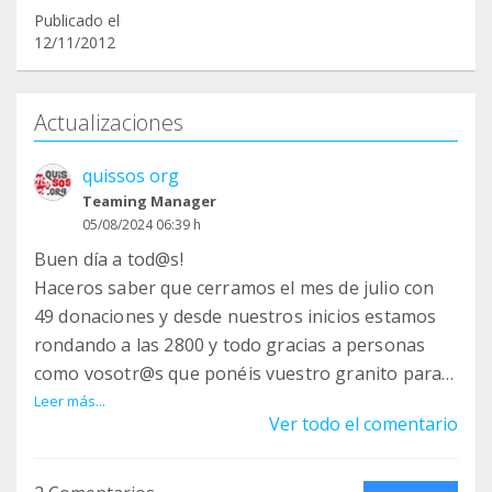
Publicado el
12/11/2012
Actualizaciones
quissos org
Teaming Manager
05/08/2024 06:39 h
Buen día a tod@s!
Haceros saber que cerramos el mes de julio con
49 donaciones y desde nuestros inicios estamos
rondando a las 2800 y todo gracias a personas
como vosotr@s que ponéis vuestro granito para
que esta bonita labor siga hacia adelante.
Leer más...
Ver todo el comentario
Son algo más de 12 años y mientras se pueda,
seguiremos.
Gracias amig@s!