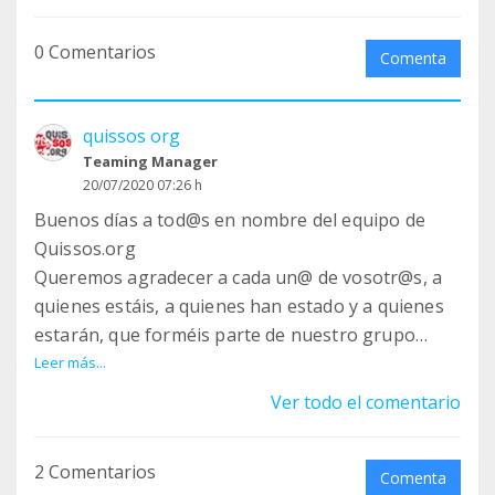
¡¡VAMOS A REDUCIR LAS CAMADAS NO DESEADAS!!
0 Comentarios
1
Comenta
https://www.facebook.com/clinicamonvet/posts/79
3160077684517
quissos org
2
Teaming Manager
https://www.facebook.com/ClinicaVeterinariaAyor
20/07/2020 07:26 h
a/posts/3589751994414688
Buenos días a tod@s en nombre del equipo de
3
Quissos.org
https://www.facebook.com/veterinariosgodelleta/
Queremos agradecer a cada un@ de vosotr@s, a
posts/3202991776496366
quienes estáis, a quienes han estado y a quienes
4
estarán, que forméis parte de nuestro grupo
https://www.facebook.com/groups/177705540592
teaming.
Leer más...
3303/permalink/2513867748908728/
Puede parecer una tontería pero un euro de
Ver todo el comentario
5
muchas personas es como se consigue una suma
https://www.facebook.com/groups/177705540592
importante.
3303/permalink/2500126696949500/
2 Comentarios
Llevamos ya mucho tiempo, podríamos decir que
Comenta
6