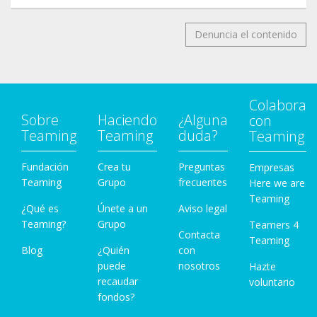
17
https://www.facebook.com/docatmultiespacio/pos
Denuncia el contenido
ts/1757652651068816
18
https://www.facebook.com/Esterilizacion.Solidaria.
Animal/photos/a.2236623459760239/30140815153
Colabora
47759/
Sobre
Haciendo
¿Alguna
con
Teaming
Teaming
duda?
Teaming
Fundación
Crea tu
Preguntas
Empresas
Teaming
Grupo
frecuentes
Here we are
Teaming
¿Qué es
Únete a un
Aviso legal
Teaming?
Grupo
Teamers 4
Contacta
Teaming
Blog
¿Quién
con
puede
nosotros
Hazte
recaudar
voluntario
fondos?