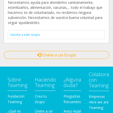
Necesitamos ayuda para atenderlos sanitariamente,
esterilizarlos, alimentación, vacunas,... todo el trabajo que
hacemos es de voluntariado, no recibimos ninguna
subvención. Necesitamos de vuestra buena voluntad para
seguir ayudándoles.
Unirme a este Grupo
Únete a un Grupo
Colabora
Sobre
Haciendo
¿Alguna
con
Teaming
Teaming
duda?
Teaming
Fundación
Crea tu
Preguntas
Empresas
Teaming
Grupo
frecuentes
Here we are
Teaming
¿Qué es
Únete a un
Aviso legal