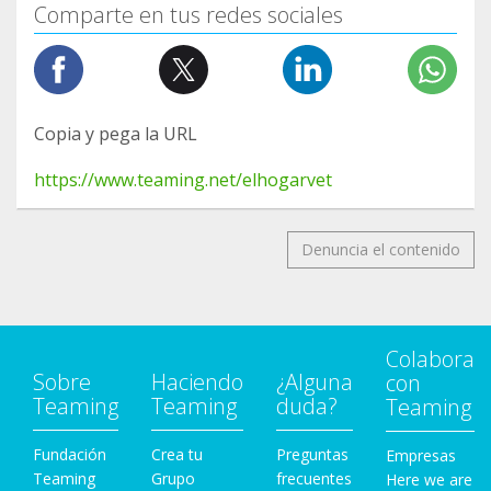
Comparte en tus redes sociales
Copia y pega la URL
https://www.teaming.net/elhogarvet
Denuncia el contenido
Colabora
Sobre
Haciendo
¿Alguna
con
Teaming
Teaming
duda?
Teaming
Fundación
Crea tu
Preguntas
Empresas
Teaming
Grupo
frecuentes
Here we are