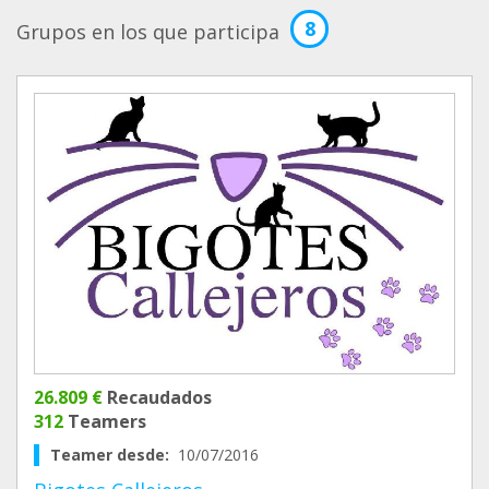
8
Grupos en los que participa
26.809 €
Recaudados
312
Teamers
Teamer desde:
10/07/2016