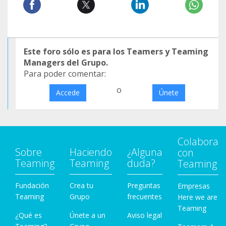
Este foro sólo es para los Teamers y Teaming
Managers del Grupo.
Para poder comentar:
o
Accede
Únete
Colabora
Sobre
Haciendo
¿Alguna
con
Teaming
Teaming
duda?
Teaming
Fundación
Crea tu
Preguntas
Empresas
Teaming
Grupo
frecuentes
Here we are
Teaming
¿Qué es
Únete a un
Aviso legal