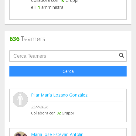
Collabora con
10
Gruppi
Fundacion Andres Marcio.
e li
1
amministra
Animad a más gente a unirse y así entre todos
conseguiremos que los corazones de nuestros
luchadores no se paren...
636
Teamers
Un abrazo a todos y os sigo informando.
Elvira Rossello
groupProfile.searchForm.search.text???
Cerca
Pilar María Lozano González
25/7/2026
Collabora con
32
Gruppi
Maria Jose Estevan Antolin