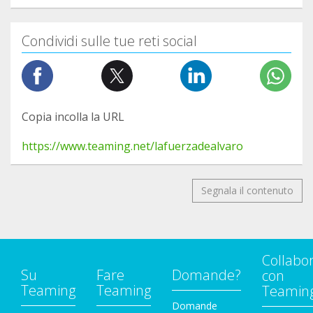
Condividi sulle tue reti social
Copia incolla la URL
https://www.teaming.net/lafuerzadealvaro
Segnala il contenuto
Collabo
Su
Fare
Domande?
con
Teaming
Teaming
Teamin
Domande