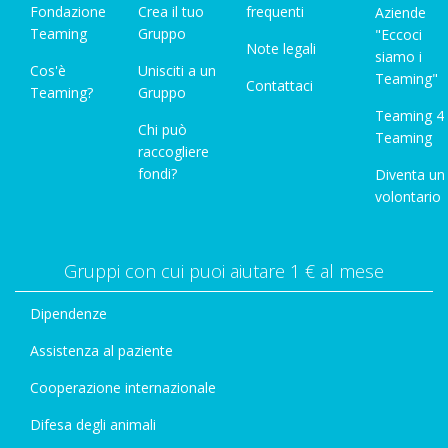
Fondazione
Crea il tuo
frequenti
Aziende
Teaming
Gruppo
"Eccoci
Note legali
siamo i
Cos'è
Unisciti a un
Teaming"
Contattaci
Teaming?
Gruppo
Teaming 4
Chi può
Teaming
raccogliere
fondi?
Diventa un
volontario
Gruppi con cui puoi aiutare 1 € al mese
Dipendenze
Assistenza al paziente
Cooperazione internazionale
Difesa degli animali