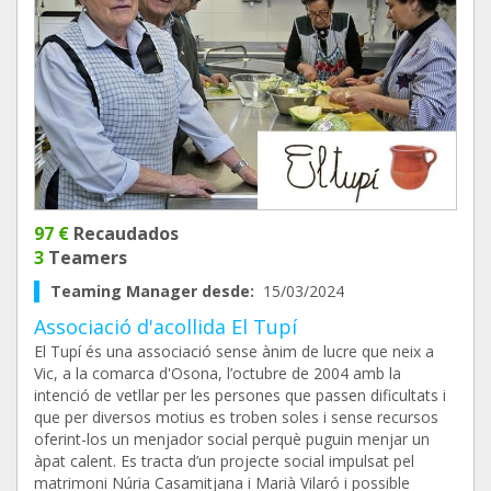
97 €
Recaudados
3
Teamers
Teaming Manager desde:
15/03/2024
Associació d'acollida El Tupí
El Tupí és una associació sense ànim de lucre que neix a
Vic, a la comarca d'Osona, l’octubre de 2004 amb la
intenció de vetllar per les persones que passen dificultats i
que per diversos motius es troben soles i sense recursos
oferint-los un menjador social perquè puguin menjar un
àpat calent. Es tracta d’un projecte social impulsat pel
matrimoni Núria Casamitjana i Marià Vilaró i possible