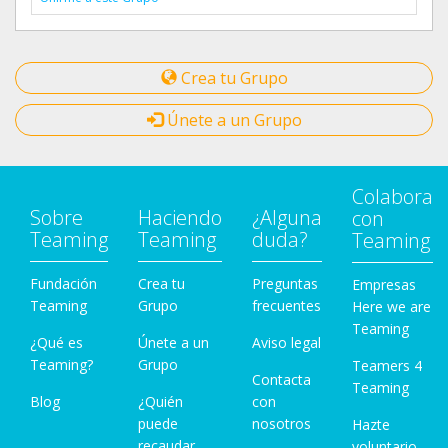
Crea tu Grupo
Únete a un Grupo
Colabora
Sobre
Haciendo
¿Alguna
con
Teaming
Teaming
duda?
Teaming
Fundación
Crea tu
Preguntas
Empresas
Teaming
Grupo
frecuentes
Here we are
Teaming
¿Qué es
Únete a un
Aviso legal
Teaming?
Grupo
Teamers 4
Contacta
Teaming
Blog
¿Quién
con
puede
nosotros
Hazte
recaudar
voluntario