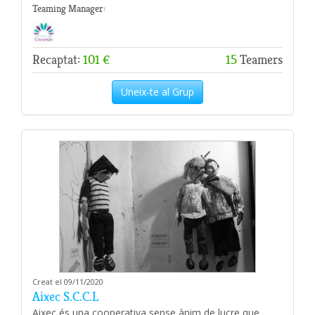
Teaming Manager:
Recaptat:
101 €
15
Teamers
Uneix-te al Grup
Creat el 09/11/2020
Aixec S.C.C.L
Aixec és una cooperativa sense ànim de lucre que