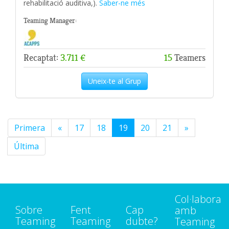
rehabilitació auditiva,).
Saber-ne més
Teaming Manager:
Recaptat:
3.711 €
15
Teamers
Uneix-te al Grup
Primera
«
17
18
19
20
21
»
Última
Col·labora
Sobre
Fent
Cap
amb
Teaming
Teaming
dubte?
Teaming