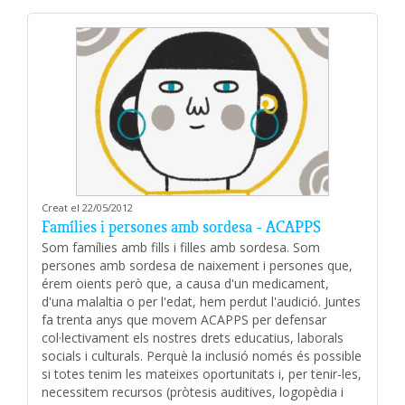
Creat el 22/05/2012
Famílies i persones amb sordesa - ACAPPS
Som famílies amb fills i filles amb sordesa. Som
persones amb sordesa de naixement i persones que,
érem oients però que, a causa d'un medicament,
d'una malaltia o per l'edat, hem perdut l'audició. Juntes
fa trenta anys que movem ACAPPS per defensar
col·lectivament els nostres drets educatius, laborals
socials i culturals. Perquè la inclusió només és possible
si totes tenim les mateixes oportunitats i, per tenir-les,
necessitem recursos (pròtesis auditives, logopèdia i