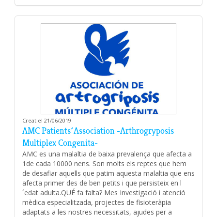
Creat el 21/06/2019
AMC Patients´Association -Arthrogryposis
Multiplex Congenita-
AMC es una malaltia de baixa prevalença que afecta a
1de cada 10000 nens. Son molts els reptes que hem
de desafiar aquells que patim aquesta malaltia que ens
afecta primer des de ben petits i que persisteix en l
´edat adulta.QUÉ fa falta? Mes Investigació i atenció
mèdica especialitzada, projectes de fisioteràpia
adaptats a les nostres necessitats, ajudes per a