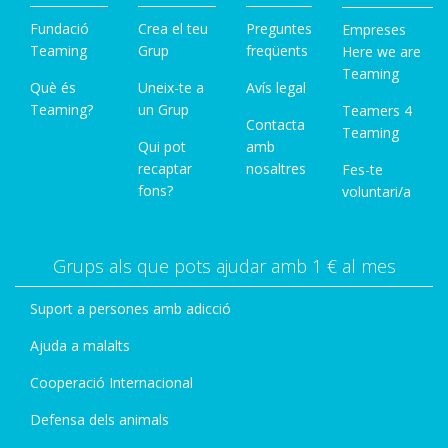
Fundació
Crea el teu
Preguntes
Empreses
Teaming
Grup
freqüents
Here we are
Teaming
Què és
Uneix-te a
Avís legal
Teaming?
un Grup
Teamers 4
Contacta
Teaming
Qui pot
amb
recaptar
nosaltres
Fes-te
fons?
voluntari/a
Grups als que pots ajudar amb 1 € al mes
Suport a persones amb adicció
Ajuda a malalts
Cooperació Internacional
Defensa dels animals