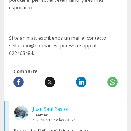
porque el pienso, el veterinario, ya es más
esporádico.
Si te animas, escríbenos un mail al contacto
seilacobo@hotmail.es, por whatsapp al
622463484.
Comparte
Juan Saúl Pastor
Teamer
el 25/01/2017 a las 20:52h
Pobrecita, DEP, qué triste es esto