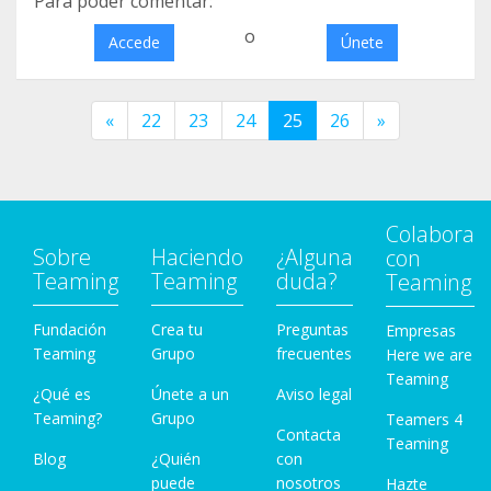
Para poder comentar:
o
Accede
Únete
«
22
23
24
25
26
»
Colabora
Sobre
Haciendo
¿Alguna
con
Teaming
Teaming
duda?
Teaming
Fundación
Crea tu
Preguntas
Empresas
Teaming
Grupo
frecuentes
Here we are
Teaming
¿Qué es
Únete a un
Aviso legal
Teaming?
Grupo
Teamers 4
Contacta
Teaming
Blog
¿Quién
con
puede
nosotros
Hazte