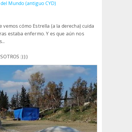
s del Mundo (antiguo CYD)
e vemos cómo Estrella (a la derecha) cuida
tras estaba enfermo. Y es que aún nos
...
OTROS :):):)