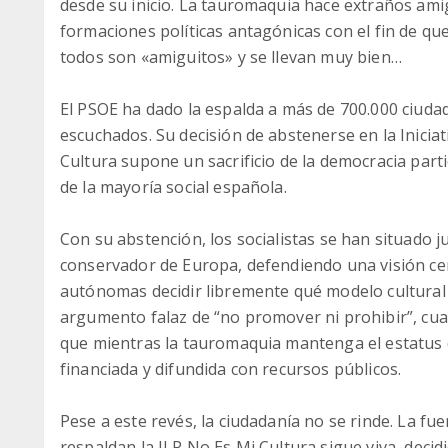
desde su inicio. La tauromaquia hace extraños am
formaciones políticas antagónicas con el fin de que
todos son «amiguitos» y se llevan muy bien…
El PSOE ha dado la espalda a más de 700.000 ciuda
escuchados. Su decisión de abstenerse en la Iniciat
Cultura supone un sacrificio de la democracia parti
de la mayoría social española.
Con su abstención, los socialistas se han situado j
conservador de Europa, defendiendo una visión ce
autónomas decidir libremente qué modelo cultural 
argumento falaz de “no promover ni prohibir”, cua
que mientras la tauromaquia mantenga el estatus d
financiada y difundida con recursos públicos.
Pese a este revés, la ciudadanía no se rinde. La fu
respaldan la ILP No Es Mi Cultura sigue viva, decidi