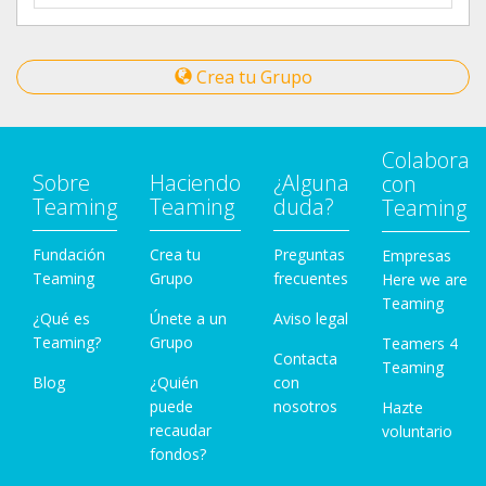
Crea tu Grupo
Colabora
Sobre
Haciendo
¿Alguna
con
Teaming
Teaming
duda?
Teaming
Fundación
Crea tu
Preguntas
Empresas
Teaming
Grupo
frecuentes
Here we are
Teaming
¿Qué es
Únete a un
Aviso legal
Teaming?
Grupo
Teamers 4
Contacta
Teaming
Blog
¿Quién
con
puede
nosotros
Hazte
recaudar
voluntario
fondos?