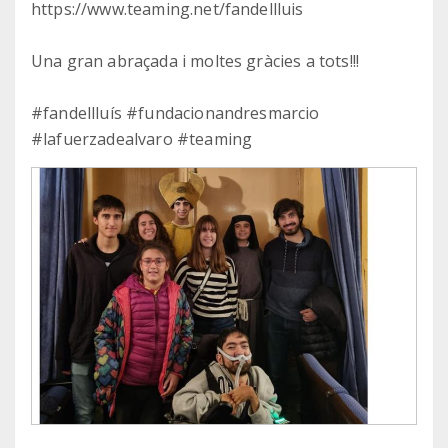
https://www.teaming.net/fandellluis
Una gran abraçada i moltes gràcies a tots!!!
#fandellluís #fundacionandresmarcio
#lafuerzadealvaro #teaming