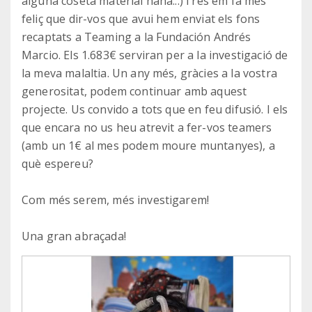
alguna coseta material haha...) i res em fa més
feliç que dir-vos que avui hem enviat els fons
recaptats a Teaming a la Fundación Andrés
Marcio. Els 1.683€ serviran per a la investigació de
la meva malaltia. Un any més, gràcies a la vostra
generositat, podem continuar amb aquest
projecte. Us convido a tots que en feu difusió. I els
que encara no us heu atrevit a fer-vos teamers
(amb un 1€ al mes podem moure muntanyes), a
què espereu?
Com més serem, més investigarem!
Una gran abraçada!