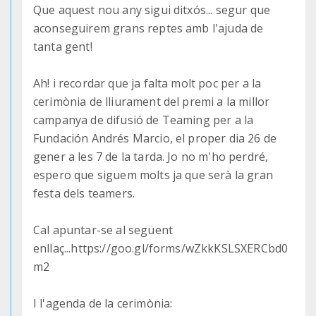
Que aquest nou any sigui ditxós... segur que
aconseguirem grans reptes amb l'ajuda de
tanta gent!
Ah! i recordar que ja falta molt poc per a la
cerimònia de lliurament del premi a la millor
campanya de difusió de Teaming per a la
Fundación Andrés Marcio, el proper dia 26 de
gener a les 7 de la tarda. Jo no m'ho perdré,
espero que siguem molts ja que serà la gran
festa dels teamers.
Cal apuntar-se al següent
enllaç...https://goo.gl/forms/wZkkKSLSXERCbd0
m2
I l'agenda de la cerimònia: