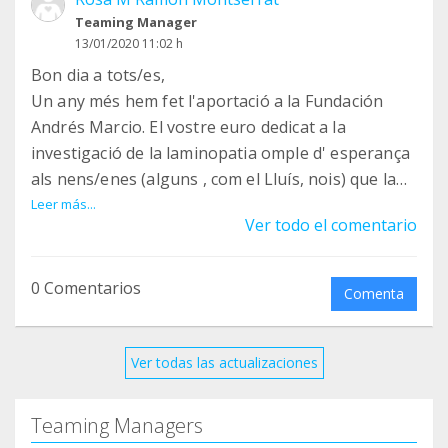
Teaming Manager
13/01/2020 11:02 h
Bon dia a tots/es,
Un any més hem fet l'aportació a la Fundación
Andrés Marcio. El vostre euro dedicat a la
investigació de la laminopatia omple d' esperança
als nens/enes (alguns , com el Lluís, nois) que la
pateixen. Gràcies de tot cor per a fer posible
Leer más...
Ver todo el comentario
aquest projecte.
Buenos días a todos/das,
0 Comentarios
Comenta
Un año más hemos hecho la aportación a la
Fundación Andrés Marcio. Vuestro euro mensual
irá destinado a la investigación de la laminopatía.
Ver todas las actualizaciones
Vuestra aportación llena de esperanza la vida de
los niños/as(en algunos casos como el Lluís ya
Teaming Managers
adolescentes)que la sufren.