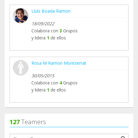
Gracias de todo corazón por hacer posible este
Lluís Boada Ramon
proyecto.
18/09/2022
Colabora con
3
Grupos
y lidera
1
de ellos
Rosa M Ramon Montserrat
30/05/2015
Colabora con
4
Grupos
y lidera
1
de ellos
127
Teamers
groupProfile.searchForm.search.text???