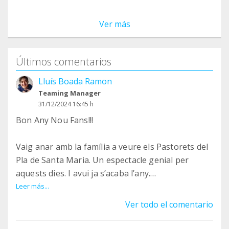
Ver más
Últimos comentarios
Lluís Boada Ramon
Teaming Manager
31/12/2024 16:45 h
Bon Any Nou Fans!!!
Vaig anar amb la família a veure els Pastorets del
Pla de Santa Maria. Un espectacle genial per
aquests dies. I avui ja s’acaba l’any.
Leer más...
Moltes gràcies per tot el suport que ens heu
Ver todo el comentario
donat durant el 2024!