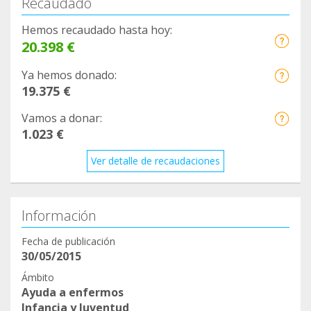
Recaudado
https://www.teaming.net/fandellluis
Hemos recaudado hasta hoy:
20.398 €
Una gran abraçada i moltes gràcies a tots!!!
Ya hemos donado:
#fandellluís #fundacionandresmarcio
19.375 €
#lafuerzadealvaro #teaming
Vamos a donar:
1.023 €
Ver detalle de recaudaciones
Información
Fecha de publicación
30/05/2015
Ámbito
Ayuda a enfermos
Infancia y Juventud