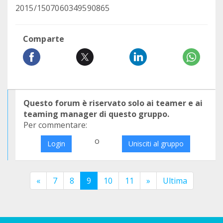
2015/1507060349590865
Comparte
Questo forum è riservato solo ai teamer e ai
teaming manager di questo gruppo.
Per commentare:
o
Login
Unisciti al gruppo
«
7
8
9
10
11
»
Ultima