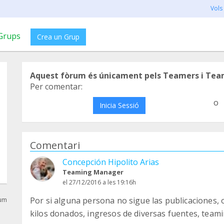
Vols
Grups
Crea un Grup
Aquest fòrum és únicament pels Teamers i Tea
Per comentar:
o
Inicia Sessió
Comentari
Concepción Hipolito Arias
Teaming Manager
el 27/12/2016 a les 19:16h
Por si alguna persona no sigue las publicaciones,
rum
kilos donados, ingresos de diversas fuentes, teami