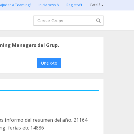
 ajudar a Teaming?
Inicia sessió
Registra't
Català
Cercar
ming Managers del Grup.
Uneix-te
 os informo del resumen del año, 21164
ng, ferias etc 14886