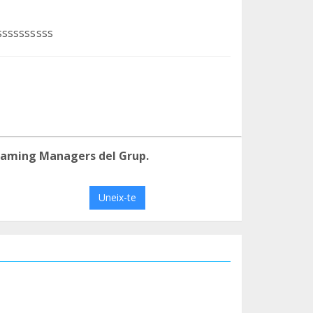
ssssssssss
eaming Managers del Grup.
Uneix-te