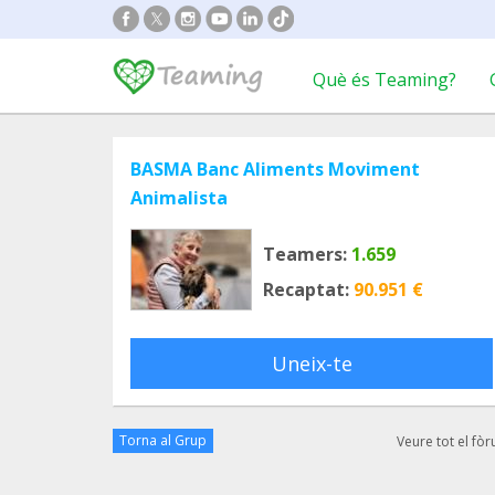
Què és Teaming?
BASMA Banc Aliments Moviment
Animalista
Teamers:
1.659
Recaptat:
90.951 €
Uneix-te
Torna al Grup
Veure tot el fò