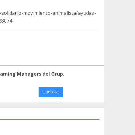
solidario-movimiento-animalista/ayudas-
28074
eaming Managers del Grup.
Uneix-te