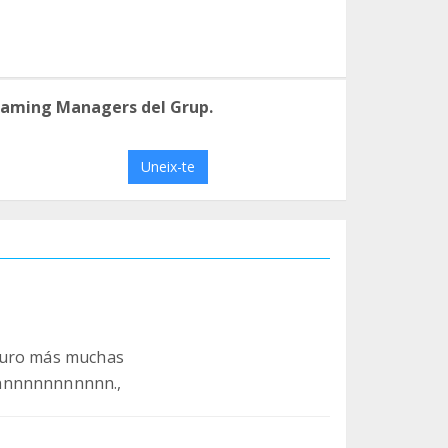
eaming Managers del Grup.
Uneix-te
 euro más muchas
nnnnnnnnnnnnn.,