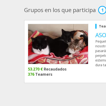
Grupos en los que participa
1
Tea
ASO
Pequeñ
nosotra
pasará
perpetu
estemo
dura ta
53.270 €
Recaudados
376
Teamers