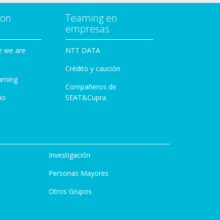
con
Teaming en
empresas
e we are
NTT DATA
Crédito y caución
aming
Compañeros de
io
SEAT&Cupra
Investigación
Personas Mayores
Otros Grupos