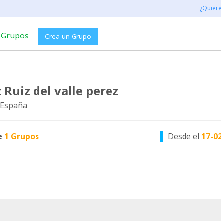
¿Quier
Grupos
Crea un Grupo
 Ruiz del valle perez
 España
e
1 Grupos
Desde el
17-0