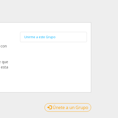
Unirme a este Grupo
 con
e que
 esta
Únete a un Grupo