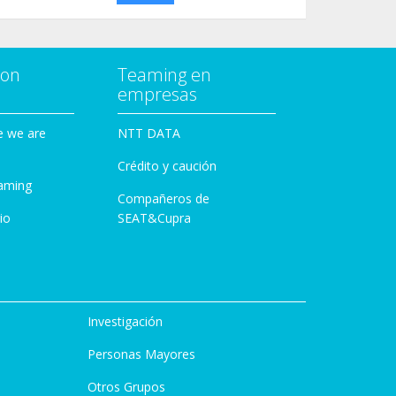
con
Teaming en
empresas
e we are
NTT DATA
Crédito y caución
aming
Compañeros de
io
SEAT&Cupra
Investigación
Personas Mayores
Otros Grupos