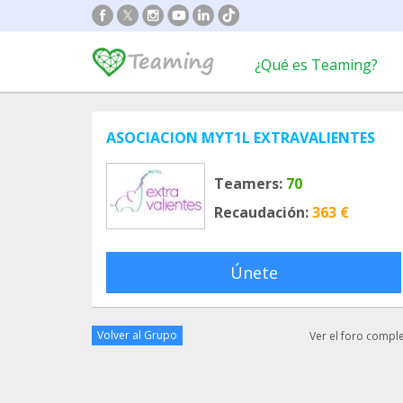
¿Qué es Teaming?
ASOCIACION MYT1L EXTRAVALIENTES
Teamers:
70
Recaudación:
363 €
Únete
Volver al Grupo
Ver el foro compl