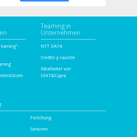
Teaming in
zen
Unternehmen
 Teaming"-
NTT DATA
Credito y caución
aming
Mitarbeiter von
unterstützen
SEAT&Cupra
t
Forschung
Senioren