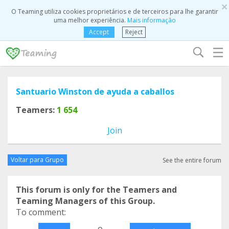
×
O Teaming utiliza cookies proprietários e de terceiros para lhe garantir
uma melhor experiência.
Mais informação
Accept
Reject
☰
Santuario Winston de ayuda a caballos
Teamers:
1 654
Join
Voltar para Grupo
See the entire forum
This forum is only for the Teamers and
Teaming Managers of this Group.
To comment:
o