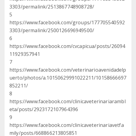
3303/permalink/2513867748908728/
5
https://www.facebook.com/groups/177705540592
3303/permalink/2500126696949500/
6
https://www.facebook.com/cvcapicua/posts/26094
11929357941
7
https://www.facebook.com/veterinarioavenidadelp
uerto/photos/a.10150629991022211/10158666697
852211/
8
https://www.facebook.com/clinicaveterinariarambl
eta/posts/2923172107964396
9
https://www.facebook.com/clinicaveterinariavetfa
mily/posts/668866213805851