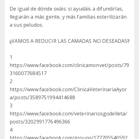
De igual de dónde seáis: si ayudáis a difundirlas,
llegarán a más gente, y más familias esterilizarán
a sus peludos.
¡¡VAMOS A REDUCIR LAS CAMADAS NO DESEADAS!!
1
https://www.facebook.com/clinicamonvet/posts/79
3160077684517
2
https://www.facebook.com/ClinicaVeterinariaAyor
a/posts/3589751994414688
3
https://www.facebook.com/veterinariosgodelleta/
posts/3202991776496366
4
https://www.facebook.com/groups/177705540592