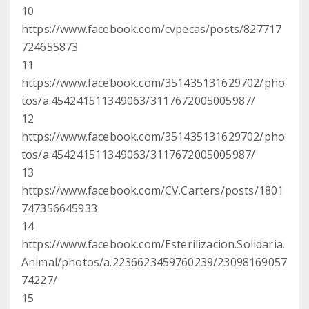
10
https://www.facebook.com/cvpecas/posts/827717
724655873
11
https://www.facebook.com/351435131629702/pho
tos/a.454241511349063/3117672005005987/
12
https://www.facebook.com/351435131629702/pho
tos/a.454241511349063/3117672005005987/
13
https://www.facebook.com/CV.Carters/posts/1801
747356645933
14
https://www.facebook.com/Esterilizacion.Solidaria.
Animal/photos/a.2236623459760239/23098169057
74227/
15