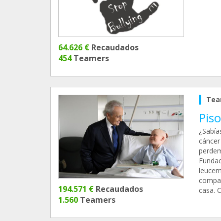
64.626 €
Recaudados
454
Teamers
Tea
Piso
¿Sabía
cáncer
perdem
Fundac
leucem
compat
194.571 €
Recaudados
casa. 
1.560
Teamers