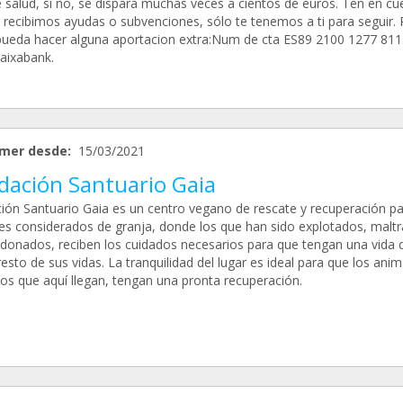
e salud, si no, se dispara muchas veces a cientos de euros. Ten en cu
 recibimos ayudas o subvenciones, sólo te tenemos a ti para seguir. 
pueda hacer alguna aportacion extra:Num de cta ES89 2100 1277 81
aixabank.
mer desde:
15/03/2021
dación Santuario Gaia
ión Santuario Gaia es un centro vegano de rescate y recuperación pa
es considerados de granja, donde los que han sido explotados, malt
donados, reciben los cuidados necesarios para que tengan una vida 
resto de sus vidas. La tranquilidad del lugar es ideal para que los ani
s que aquí llegan, tengan una pronta recuperación.