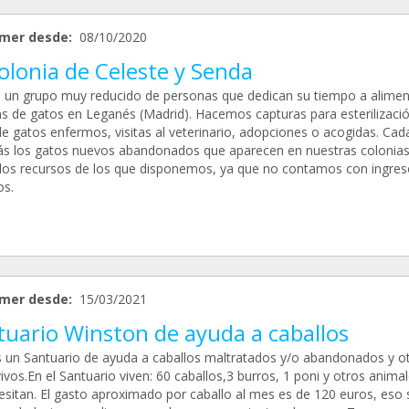
mer desde:
08/10/2020
olonia de Celeste y Senda
un grupo muy reducido de personas que dedican su tiempo a alimen
as de gatos en Leganés (Madrid). Hacemos capturas para esterilizació
de gatos enfermos, visitas al veterinario, adopciones o acogidas. Cad
s los gatos nuevos abandonados que aparecen en nuestras colonias
los recursos de los que disponemos, ya que no contamos con ingres
os.
mer desde:
15/03/2021
tuario Winston de ayuda a caballos
s un Santuario de ayuda a caballos maltratados y/o abandonados y o
ivos.En el Santuario viven: 60 caballos,3 burros, 1 poni y otros anima
esitan. El gasto aproximado por caballo al mes es de 120 euros, eso s