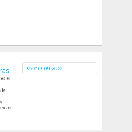
ras
Unirme a este Grupo
es el
 la
%
como en