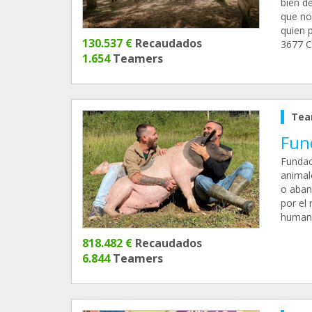
bien d
que no
quien 
130.537 €
Recaudados
3677 C
1.654
Teamers
Tea
Fun
Fundac
animal
o aban
por el 
humano
818.482 €
Recaudados
6.844
Teamers