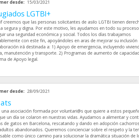
mer desde:
15/03/2021
ugiados LGTBI+
kif creemos que las personas solicitantes de asilo LGTBI tienen derec
da segura y digna. Por este motivo, les ayudamos en todo su proceso
uir una seguridad económica y social. Todos los días trabajamos
ablemente con este fin, apoyándoles en aras de mejorar su inclusión s
aboración irá destinada a: 1) Apoyo de emergencia, incluyendo vivien
a, manutención y transporte. 2) Programas de aumento de capacidad
ma de Apoyo legal.
mer desde:
28/09/2021
ats
una asociación formada por voluntari@s que quiere a estos pequeñ
que un día se colaron en nuestras vidas. Ayudamos a alimentar y cont
as de gatos en Barcelona, rescatando y dando en adopción cachorros
adultos abandonados. Queremos concienciar sobre el respeto y la te
sable como único camino para solucionar la dramática situación de l