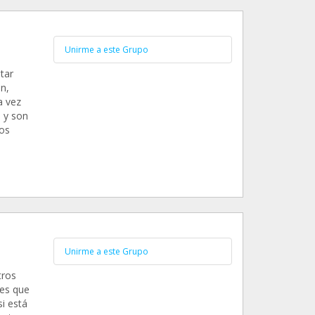
Unirme a este Grupo
tar
n,
a vez
 y son
os
Unirme a este Grupo
tros
les que
i está