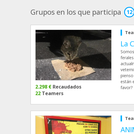
Grupos en los que participa
12
Tea
La C
Somos 
ferale
actual
veterni
pienso
están 
2.298 €
Recaudados
favor? 
22
Teamers
Tea
ANI