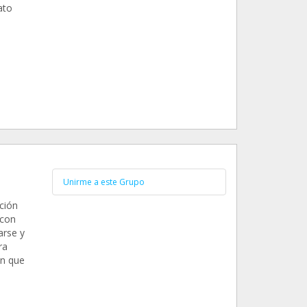
ato
Unirme a este Grupo
ción
 con
arse y
ra
en que