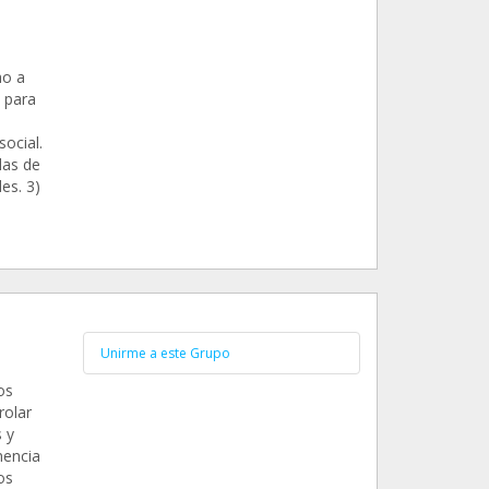
ho a
 para
ocial.
das de
es. 3)
Unirme a este Grupo
os
rolar
 y
nencia
os