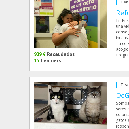
Tea
Ref
En Kif
una vi
conseg
incans
Tu col
acogid
939 €
Recaudados
Progra
15
Teamers
Tea
DeG
Somos 
seres 
coloni
gatos 
respon