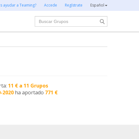
es ayudar a Teaming?
Accede
Regístrate
Español
Buscar
rta:
11 € a 11 Grupos
0-2020
ha aportado
771 €