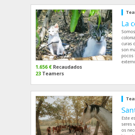
Tea
La c
Somos 
coloni
curas 
son má
pocos 
extern
1.656 €
Recaudados
23
Teamers
Tea
San
Este e
seres v
os nec