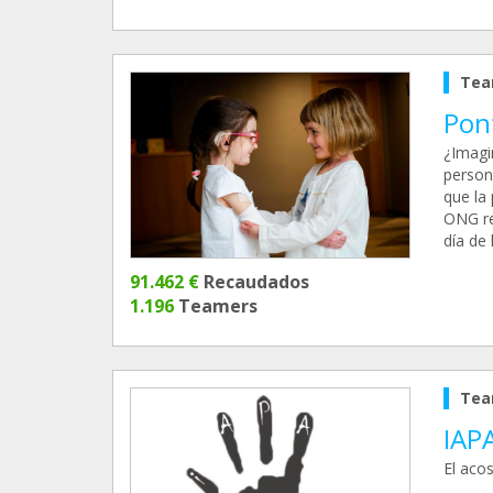
Tea
Pont
¿Imagin
person
que la
ONG re
día de
91.462 €
Recaudados
1.196
Teamers
Tea
IAP
El aco