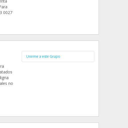
enta
Para
13 0027
Unirme a este Grupo
ra
ratados
digna
males no