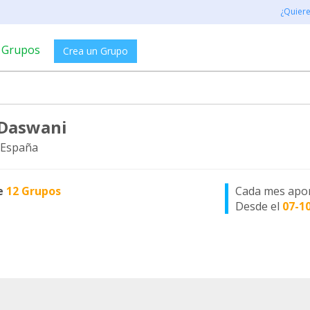
¿Quier
Grupos
Crea un Grupo
Daswani
 España
e
12 Grupos
Cada mes apo
Desde el
07-1