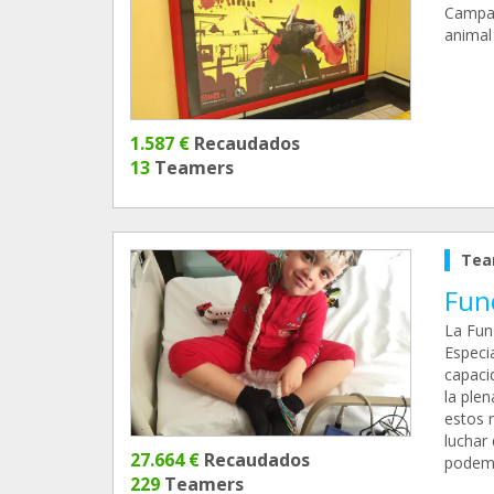
Campañ
animal
1.587 €
Recaudados
13
Teamers
Tea
Fun
La Fun
Especi
capaci
la ple
estos 
luchar 
27.664 €
Recaudados
podemo
229
Teamers