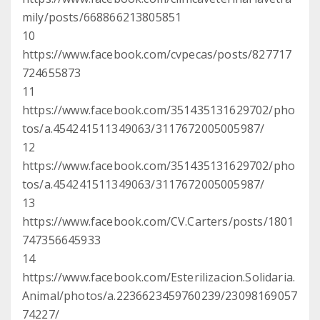
mily/posts/668866213805851
10
https://www.facebook.com/cvpecas/posts/827717
724655873
11
https://www.facebook.com/351435131629702/pho
tos/a.454241511349063/3117672005005987/
12
https://www.facebook.com/351435131629702/pho
tos/a.454241511349063/3117672005005987/
13
https://www.facebook.com/CV.Carters/posts/1801
747356645933
14
https://www.facebook.com/Esterilizacion.Solidaria.
Animal/photos/a.2236623459760239/23098169057
74227/