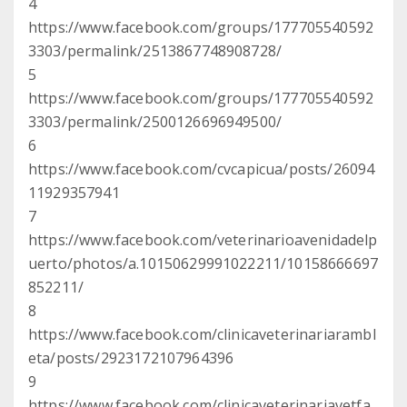
4
https://www.facebook.com/groups/177705540592
3303/permalink/2513867748908728/
5
https://www.facebook.com/groups/177705540592
3303/permalink/2500126696949500/
6
https://www.facebook.com/cvcapicua/posts/26094
11929357941
7
https://www.facebook.com/veterinarioavenidadelp
uerto/photos/a.10150629991022211/10158666697
852211/
8
https://www.facebook.com/clinicaveterinariarambl
eta/posts/2923172107964396
9
https://www.facebook.com/clinicaveterinariavetfa