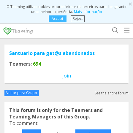
×
O Teaming utiliza cookies proprietários e de terceiros para lhe garantir
uma melhor experiência.
Mais informação
Accept
Reject
☰
Santuario para gat@s abandonados
Teamers:
694
Join
Voltar para Grupo
See the entire forum
This forum is only for the Teamers and
Teaming Managers of this Group.
To comment:
o