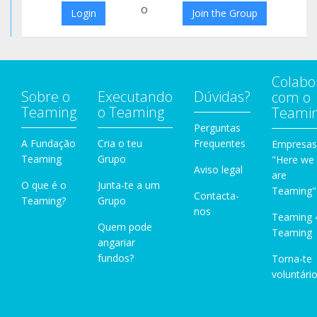
o
Login
Join the Group
Colabo
Sobre o
Executando
Dúvidas?
com o
Teaming
o Teaming
Teami
Perguntas
A Fundação
Cria o teu
Frequentes
Empresas
Teaming
Grupo
"Here we
Aviso legal
are
O que é o
Junta-te a um
Teaming"
Contacta-
Teaming?
Grupo
nos
Teaming 
Quem pode
Teaming
angariar
fundos?
Torna-te
voluntário