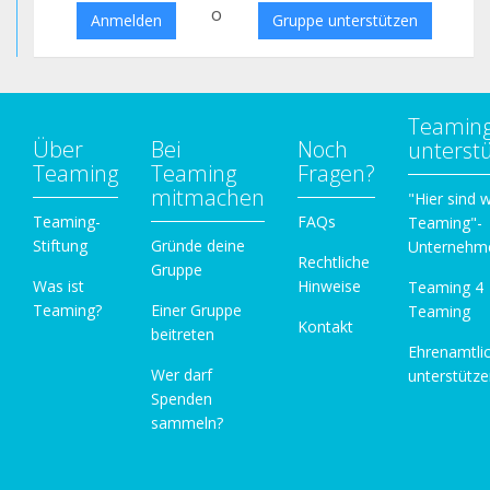
o
Anmelden
Gruppe unterstützen
Teamin
Über
Bei
Noch
unterst
Teaming
Teaming
Fragen?
mitmachen
"Hier sind w
Teaming-
FAQs
Teaming"-
Stiftung
Gründe deine
Unternehm
Rechtliche
Gruppe
Was ist
Hinweise
Teaming 4
Teaming?
Einer Gruppe
Teaming
Kontakt
beitreten
Ehrenamtli
Wer darf
unterstütz
Spenden
sammeln?