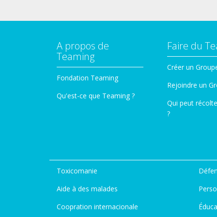
A propos de
Faire du T
Teaming
Créer un Group
Fondation Teaming
Rejoindre un G
Qu'est-ce que Teaming ?
Qui peut récolt
?
Toxicomanie
Défen
Aide à des malades
Perso
Coopration internacionale
Éduca