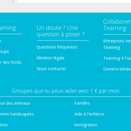
Collaborer
eaming
Un doute ? Une
Teaming
question à poser ?
e
Entreprises He
Questions fréquentes
Teaming
roupe
Mention légale
Teaming 4 Te
er des fonds
Nous contacter
Deviens bénév
Groupes que tu peux aider avec 1 € par mois
se des animaux
Familles
nnes handicapées
Aide à l'enfance
tion
Immigration