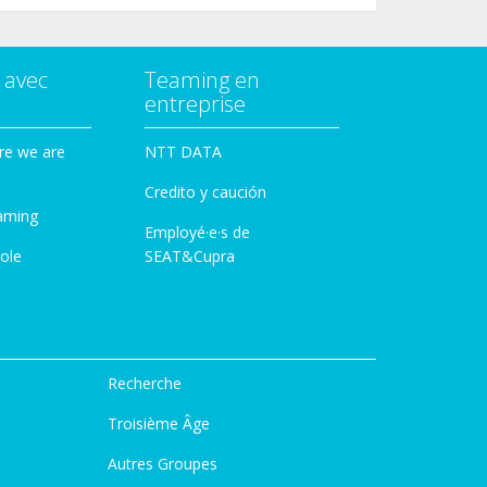
 avec
Teaming en
entreprise
re we are
NTT DATA
Credito y caución
aming
Employé·e·s de
ole
SEAT&Cupra
Recherche
Troisième Âge
Autres Groupes