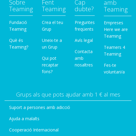
Sobre
Fent
Cap
amb
Teaming
Teaming
dubte?
Teaming
Fundació
Crea el teu
Preguntes
Empreses
Teaming
Grup
freqüents
Here we are
Teaming
Què és
Uneix-te a
Avís legal
Teaming?
un Grup
Teamers 4
Contacta
Teaming
Qui pot
amb
recaptar
nosaltres
Fes-te
fons?
voluntari/a
Grups als que pots ajudar amb 1 € al mes
Suport a persones amb adicció
Ajuda a malalts
Cooperació Internacional