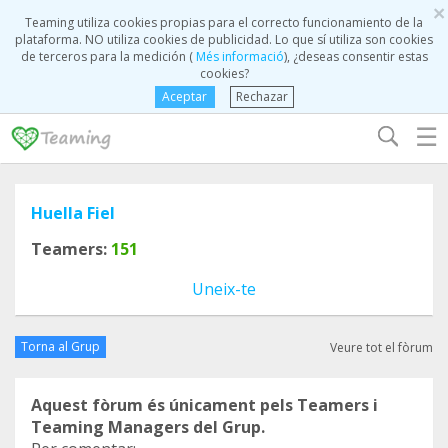
×
Teaming utiliza cookies propias para el correcto funcionamiento de la
plataforma. NO utiliza cookies de publicidad. Lo que sí utiliza son cookies
de terceros para la medición (
Més informació
), ¿deseas consentir estas
cookies?
Aceptar
Rechazar
☰
Huella Fiel
Teamers:
151
Uneix-te
Torna al Grup
Veure tot el fòrum
Aquest fòrum és únicament pels Teamers i
Teaming Managers del Grup.