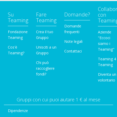
Collabo
Su
Fare
Domande?
con
Teaming
Teaming
Teamin
Domande
Fondazione
Crea il tuo
frequenti
Aziende
Teaming
Gruppo
"Eccoci
Note legali
siamo i
Cos'è
Unisciti a un
Teaming"
Contattaci
Teaming?
Gruppo
Teaming 4
Chi può
Teaming
raccogliere
fondi?
Diventa un
volontario
Gruppi con cui puoi aiutare 1 € al mese
Dipendenze