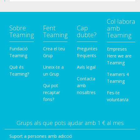
Col·labora
Sobre
Fent
Cap
amb
Teaming
Teaming
dubte?
Teaming
Fundació
Crea el teu
Preguntes
Empreses
Teaming
Grup
freqüents
Here we are
Teaming
Què és
Uneix-te a
Avís legal
Teaming?
un Grup
Teamers 4
Contacta
Teaming
Qui pot
amb
recaptar
nosaltres
Fes-te
fons?
voluntari/a
Grups als que pots ajudar amb 1 € al mes
Suport a persones amb adicció