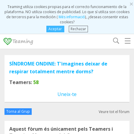
×
Teaming utiliza cookies propias para el correcto funcionamiento de la
plataforma. NO utiliza cookies de publicidad. Lo que sí utiliza son cookies
de terceros para la medición (
Més informació
), ¿deseas consentir estas
cookies?
Aceptar
Rechazar
☰
SÍNDROME ONDINE: T'imagines deixar de
respirar totalment mentre dorms?
Teamers:
58
Uneix-te
Torna al Grup
Veure tot el fòrum
Aquest fòrum és únicament pels Teamers i