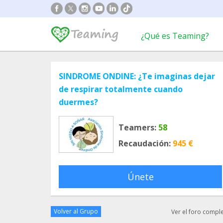
¿Qué es Teaming?
SINDROME ONDINE: ¿Te imaginas dejar
de respirar totalmente cuando
duermes?
Teamers:
58
Recaudación:
945 €
Únete
Volver al Grupo
Ver el foro compl