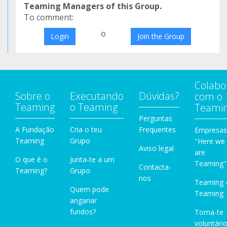
Teaming Managers of this Group.
To comment:
o
Login
Join the Group
Colabo
Sobre o
Executando
Dúvidas?
com o
Teaming
o Teaming
Teami
Perguntas
A Fundação
Cria o teu
Frequentes
Empresas
Teaming
Grupo
"Here we
Aviso legal
are
O que é o
Junta-te a um
Teaming"
Contacta-
Teaming?
Grupo
nos
Teaming 
Quem pode
Teaming
angariar
fundos?
Torna-te
voluntário