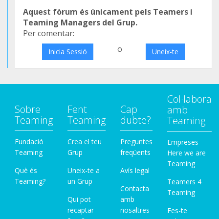
Aquest fòrum és únicament pels Teamers i
Teaming Managers del Grup.
Per comentar:
o
Inicia Sessió
Uneix-te
Col·labora
Sobre
Fent
Cap
amb
Teaming
Teaming
dubte?
Teaming
Fundació
Crea el teu
Preguntes
Empreses
Teaming
Grup
freqüents
Here we are
Teaming
Què és
Uneix-te a
Avís legal
Teaming?
un Grup
Teamers 4
Contacta
Teaming
Qui pot
amb
recaptar
nosaltres
Fes-te