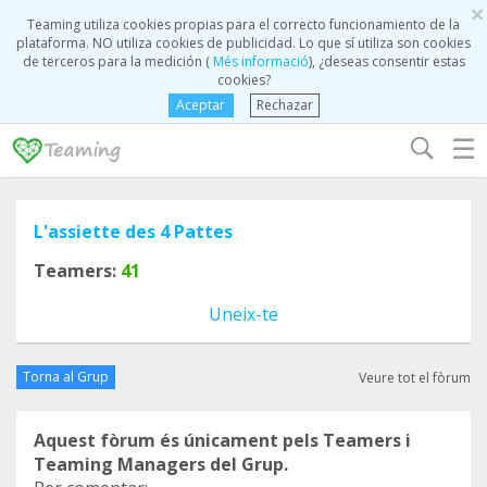
×
Teaming utiliza cookies propias para el correcto funcionamiento de la
plataforma. NO utiliza cookies de publicidad. Lo que sí utiliza son cookies
de terceros para la medición (
Més informació
), ¿deseas consentir estas
cookies?
Aceptar
Rechazar
☰
L'assiette des 4 Pattes
Teamers:
41
Uneix-te
Torna al Grup
Veure tot el fòrum
Aquest fòrum és únicament pels Teamers i
Teaming Managers del Grup.