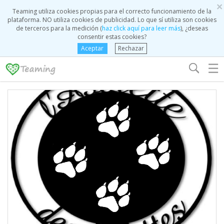
×
Teaming utiliza cookies propias para el correcto funcionamiento de la
plataforma. NO utiliza cookies de publicidad. Lo que sí utiliza son cookies
de terceros para la medición (
haz click aquí para leer más
), ¿deseas
consentir estas cookies?
Aceptar
Rechazar
☰