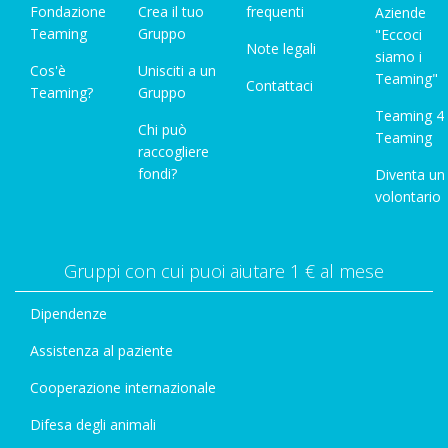
Fondazione
Crea il tuo
frequenti
Aziende
Teaming
Gruppo
"Eccoci
Note legali
siamo i
Cos'è
Unisciti a un
Teaming"
Contattaci
Teaming?
Gruppo
Teaming 4
Chi può
Teaming
raccogliere
fondi?
Diventa un
volontario
Gruppi con cui puoi aiutare 1 € al mese
Dipendenze
Assistenza al paziente
Cooperazione internazionale
Difesa degli animali