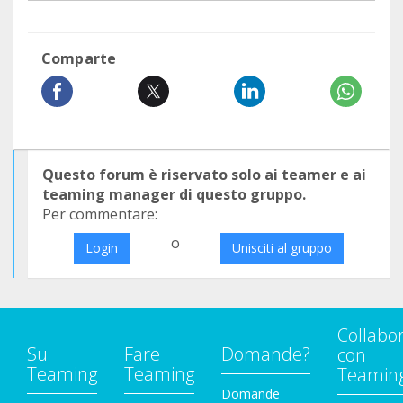
Comparte
Questo forum è riservato solo ai teamer e ai
teaming manager di questo gruppo.
Per commentare:
o
Login
Unisciti al gruppo
Collabo
Su
Fare
Domande?
con
Teaming
Teaming
Teamin
Domande