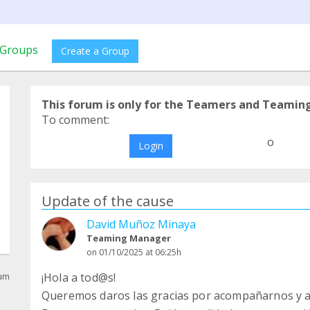
Groups
Create a Group
This forum is only for the Teamers and Teamin
To comment:
o
Login
Update of the cause
David Muñoz Minaya
Teaming Manager
on 01/10/2025 at 06:25h
¡Hola a tod@s!
rum
Queremos daros las gracias por acompañarnos y ay