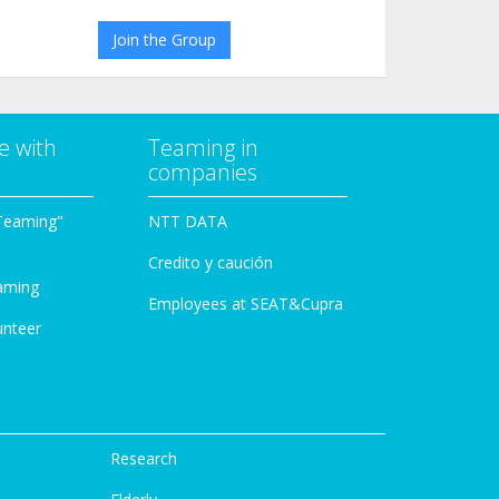
Join the Group
e with
Teaming in
companies
Teaming"
NTT DATA
Credito y caución
aming
Employees at SEAT&Cupra
unteer
Research