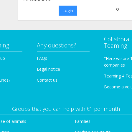
o
Login
Collaborat
ming
Any questions?
Teaming
oup
FAQs
"Here we are 
companies
Legal notice
Teaming 4 Te
funds?
Contact us
Become a vol
Groups that you can help with €1 per month
se of animals
Families