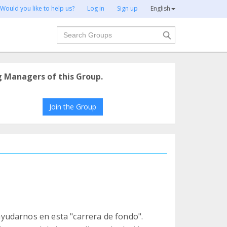
Would you like to help us?
Log in
Sign up
English
Search
g Managers of this Group.
Join the Group
udarnos en esta "carrera de fondo".