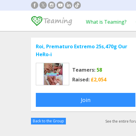
What is Teaming?
Roi, Prematuro Extremo 25s,470g Our
HeRo-i
Teamers:
58
Raised:
£2,054
Join
Back to the Group
See the entire fo