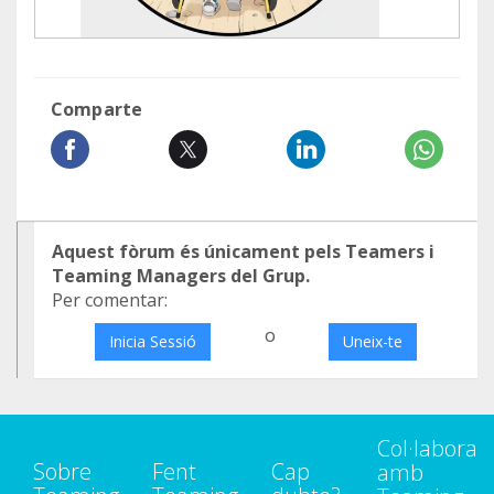
Comparte
Aquest fòrum és únicament pels Teamers i
Teaming Managers del Grup.
Per comentar:
o
Inicia Sessió
Uneix-te
Col·labora
Sobre
Fent
Cap
amb