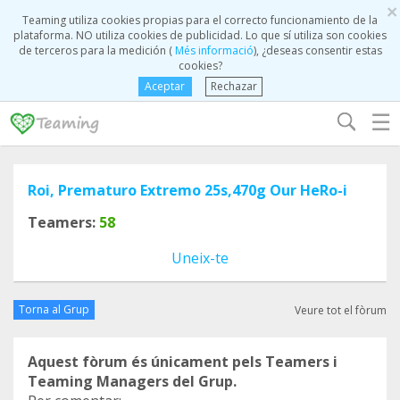
×
Teaming utiliza cookies propias para el correcto funcionamiento de la
plataforma. NO utiliza cookies de publicidad. Lo que sí utiliza son cookies
de terceros para la medición (
Més informació
), ¿deseas consentir estas
cookies?
Aceptar
Rechazar
☰
Roi, Prematuro Extremo 25s,470g Our HeRo-i
Teamers:
58
Uneix-te
Torna al Grup
Veure tot el fòrum
Aquest fòrum és únicament pels Teamers i
Teaming Managers del Grup.