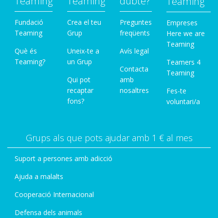
Teaming
Teaming
dubte?
Teaming
Fundació
Crea el teu
Preguntes
Empreses
Teaming
Grup
freqüents
Here we are
Teaming
Què és
Uneix-te a
Avís legal
Teaming?
un Grup
Teamers 4
Contacta
Teaming
Qui pot
amb
recaptar
nosaltres
Fes-te
fons?
voluntari/a
Grups als que pots ajudar amb 1 € al mes
Suport a persones amb adicció
Ajuda a malalts
Cooperació Internacional
Defensa dels animals