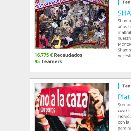
Tea
SHA
Shamba
años h
maltra
nuestr
Montse
Shamba
16.775 €
Recaudados
necesi
95
Teamers
Tea
Pla
Somos 
cuyo f
indivi
con la
para nu