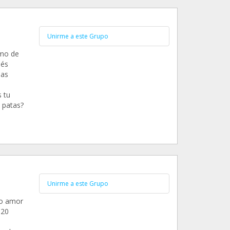
Unirme a este Grupo
mo de
ués
las
 tu
 patas?
Unirme a este Grupo
do amor
 20