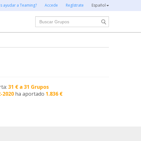
es ayudar a Teaming?
Accede
Regístrate
Español
Buscar
rta:
31 € a 31 Grupos
2-2020
ha aportado
1.836 €