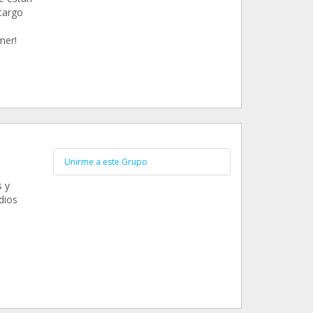
cargo
mer!
Unirme a este Grupo
 y
dios