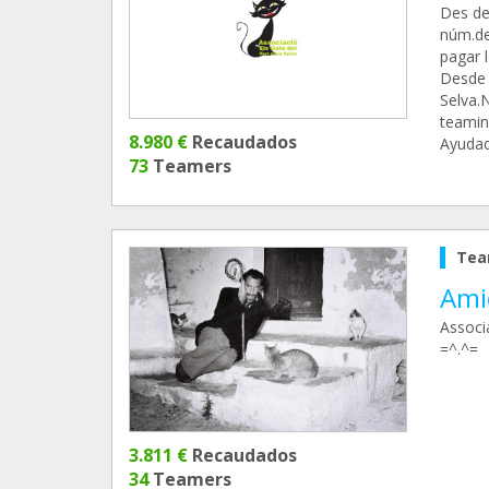
Des del
núm.de 
pagar l
Desde 
Selva.N
teaming
8.980 €
Recaudados
Ayudad
73
Teamers
Tea
Ami
Associ
=^.^=
3.811 €
Recaudados
34
Teamers