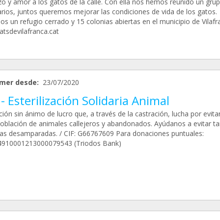
zo y amor a los gatos de la calle. Con ella nos hemos reunido un gru
arios, juntos queremos mejorar las condiciones de vida de los gatos.
s un refugio cerrado y 15 colonias abiertas en el municipio de Vilafr
tsdevilafranca.cat
mer desde:
23/07/2020
- Esterilización Solidaria Animal
ión sin ánimo de lucro que, a través de la castración, lucha por evitar
oblación de animales callejeros y abandonados. Ayúdanos a evitar ta
s desamparadas. / CIF: G66767609 Para donaciones puntuales:
910001213000079543 (Triodos Bank)