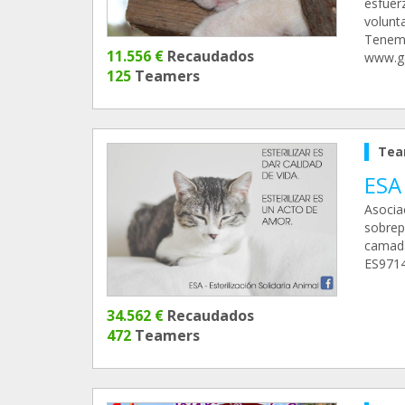
esfuer
volunt
Tenemo
11.556 €
Recaudados
www.ga
125
Teamers
Tea
ESA 
Asociac
sobrep
camada
ES9714
34.562 €
Recaudados
472
Teamers