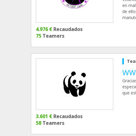
en mal
de ell
manute
4.976 €
Recaudados
75
Teamers
Tea
WWF
Gracia
especi
que est
3.601 €
Recaudados
58
Teamers