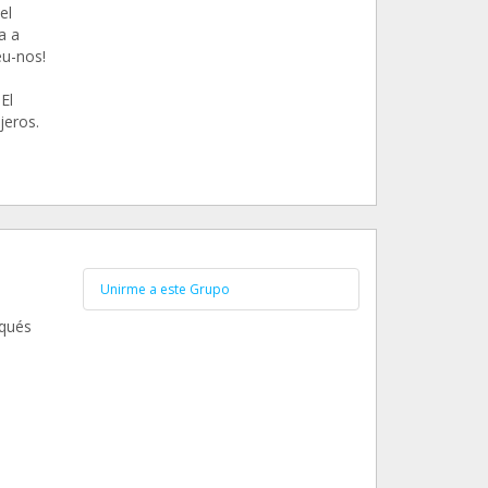
el
a a
eu-nos!
El
jeros.
Unirme a este Grupo
aqués