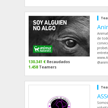
Tea
Ani
AnimaN
de tod
convic
probet
entret
www.An
130.341 €
Recaudados
@anima
1.458
Teamers
Tea
ASS
Somos 
volunt