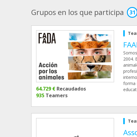
Grupos en los que participa
31
Tea
FAA
Somos 
2004. 
animal
profes
intern
forma m
64.729 €
Recaudados
educat
935
Teamers
Tea
Asso