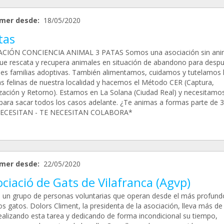
mer desde:
18/05/2020
tas
CIÓN CONCIENCIA ANIMAL 3 PATAS Somos una asociación sin ani
que rescata y recupera animales en situación de abandono para desp
les familias adoptivas. También alimentamos, cuidamos y tutelamos 
as felinas de nuestra localidad y hacemos el Método CER (Captura,
lización y Retorno). Estamos en La Solana (Ciudad Real) y necesitamos
para sacar todos los casos adelante. ¿Te animas a formas parte de 3
ECESITAN - TE NECESITAN COLABORA*
mer desde:
22/05/2020
ciació de Gats de Vilafranca (Agvp)
un grupo de personas voluntarias que operan desde el más profun
os gatos. Dolors Climent, la presidenta de la asociación, lleva más de
ealizando esta tarea y dedicando de forma incondicional su tiempo,