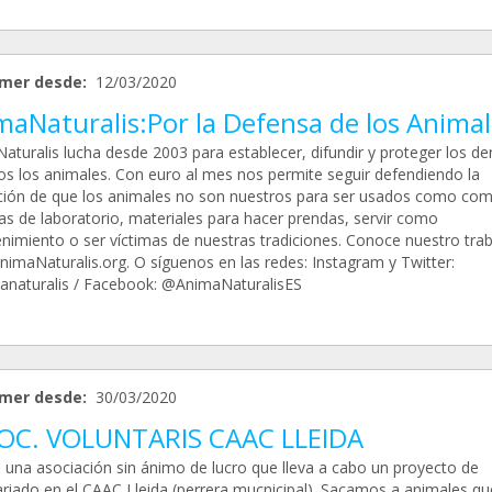
mer desde:
12/03/2020
maNaturalis:Por la Defensa de los Animal
aturalis lucha desde 2003 para establecer, difundir y proteger los d
os los animales. Con euro al mes nos permite seguir defendiendo la
ción de que los animales no son nuestros para ser usados como com
as de laboratorio, materiales para hacer prendas, servir como
enimiento o ser víctimas de nuestras tradiciones. Conoce nuestro tra
imaNaturalis.org. O síguenos en las redes: Instagram y Twitter:
naturalis / Facebook: @AnimaNaturalisES
mer desde:
30/03/2020
OC. VOLUNTARIS CAAC LLEIDA
una asociación sin ánimo de lucro que lleva a cabo un proyecto de
ariado en el CAAC Lleida (perrera mucnicipal). Sacamos a animales qu