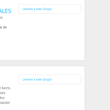
ALES
Unirme a este Grupo
os
al de
Unirme a este Grupo
 lucro,
eses
dos
ciación