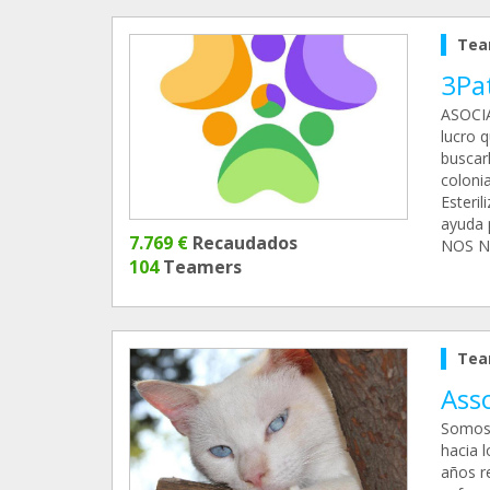
Tea
3Pa
ASOCIA
lucro 
buscar
coloni
Esteri
ayuda 
7.769 €
Recaudados
NOS N
104
Teamers
Tea
Asso
Somos 
hacia l
años r