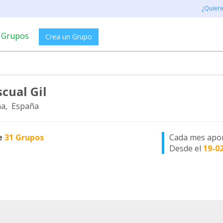
¿Quier
Grupos
Crea un Grupo
cual Gil
a, España
e
31 Grupos
Cada mes apo
Desde el
19-0