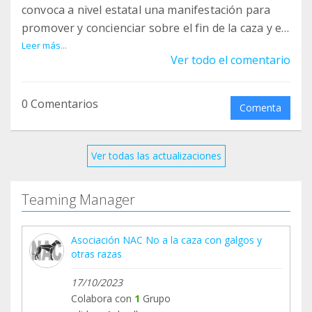
convoca a nivel estatal una manifestación para
promover y concienciar sobre el fin de la caza y en
particular la caza con perro. España es el único
Leer más...
Ver todo el comentario
país de la Unión Europea en el que está permitida
la caza con perros en modalidades de montería,
batidas y caza con galgos.
0 Comentarios
Comenta
Estas prácticas en las que se usan perros como
herramientas de caza se han convertido en uno de
Ver todas las actualizaciones
los principales motivos de abandono de perros en
España.
Teaming Manager
Criadores ilegales y cazadores mantienen realas
Asociación NAC No a la caza con galgos y
enteras en bunkers, zulos, cuevas e instalaciones
otras razas
de difícil acceso o poco transitadas, lo que les
convierte en seres invisibles, excluidos de
17/10/2023
cualquier consideración estadística. Esta actividad
Colabora con
1
Grupo