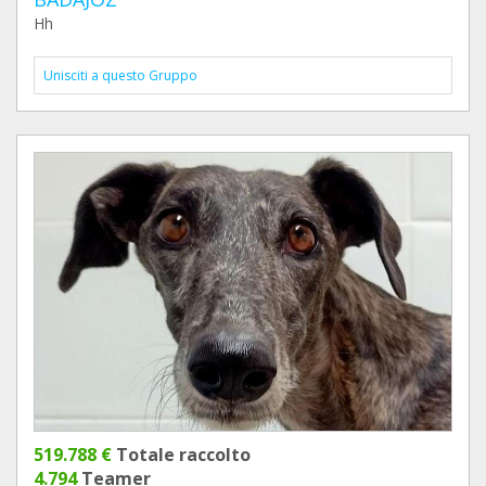
Hh
Unisciti a questo Gruppo
519.788 €
Totale raccolto
4.794
Teamer