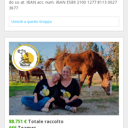
do so at: IBAN acc. num. IBAN ES89 2100 1277 8113 0027
3677
Unisciti a questo Gruppo
88.751 €
Totale raccolto
666
Teamer