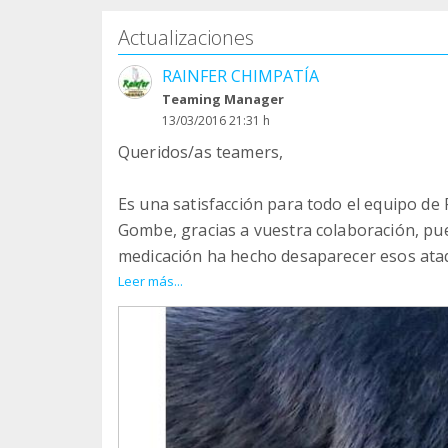
Actualizaciones
RAINFER CHIMPATÍA
Teaming Manager
13/03/2016 21:31 h
Queridos/as teamers,
Es una satisfacción para todo el equipo de
Gombe, gracias a vuestra colaboración, pue
medicación ha hecho desaparecer esos ata
incontrolado de su mano, evitando así el s
Leer más...
enormemente la relación con sus dos compa
que sufría Gombe, también repercutían en 
intención, hecho que le hacía sentir culpab
rechazaron, es más, le brindaron su apoyo,
recuperación .