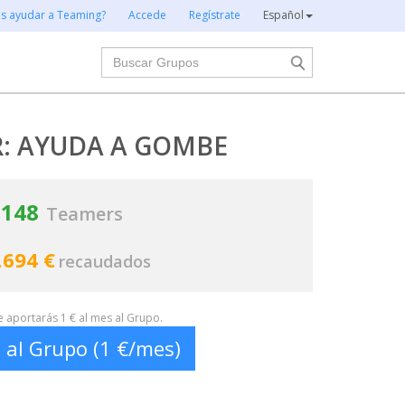
es ayudar a Teaming?
Accede
Regístrate
Español
Buscar
R: AYUDA A GOMBE
148
Teamers
.694 €
recaudados
te aportarás 1 € al mes al Grupo.
 al Grupo (1 €/mes)