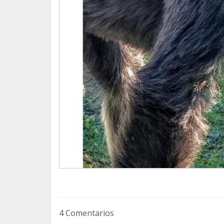
Los tres chimpancés son hoy en día un gru
armonía, y es por ello que queremos daros 
sea posible.
Muchísimas gracias por creer en nuestro p
Equipo RAINFER
4 Comentarios