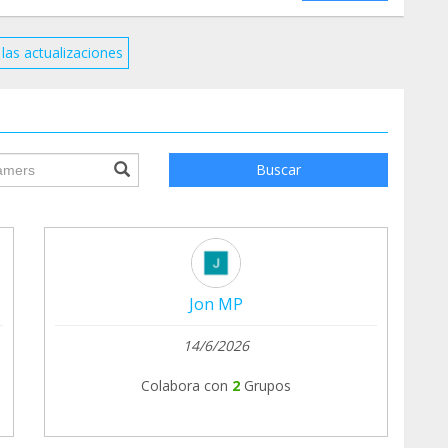
las actualizaciones
ile.searchForm.search.text???
Buscar
Jon MP
14/6/2026
Colabora con
2
Grupos