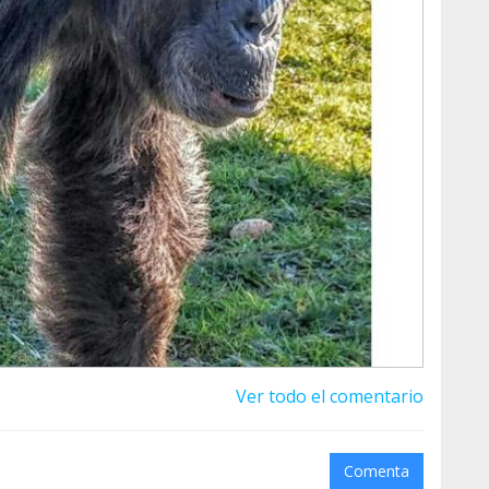
po tremendamente estable, viven felices y en
las gracias de nuevo a todos los que hacéis que
royecto!!
Ver todo el comentario
Comenta