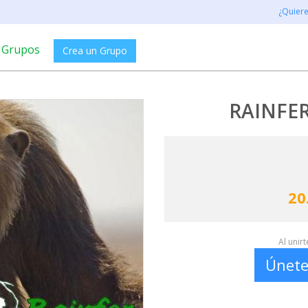
¿Quier
Grupos
Crea un Grupo
RAINFE
20
Al unir
Únete