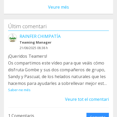
Veure més
Últim comentari
RAINFER CHIMPATÍA
Teaming Manager
21/08/2025 08:38 h
¡Queridos Teamers!
Os compartimos este vídeo para que veáis cómo
disfruta Gombe y sus dos compañeros de grupo,
Sandy y Pascual, de los helados naturales que les
hacemos para ayudarles a sobrellevar mejor este
calor del verano. Gracias a vuestra ayuda, Gombe
Saber-ne més
puede tener una vida tranquila y digna junto a sus
Veure tot el comentari
congéneres.
¡Mil gracias por vuestra ayuda!
1 Comentaris