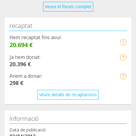
Veure el fòrum complet
Lamentablemente, Gombe no puede ser devuelto
a la selva, por lo que su vida depende de todos
recaptat
nosotros y sin tu ayuda no podríamos cuidar de él
como se merece.
Hem recaptat fins avui:
20.694 €
Mil gracias por ser parte del cambio.
Ja hem donat:
20.396 €
Un abrazo del equipo Rainfer.
Anem a donar:
298 €
Veure detalls de recaptacions
Informació
Data de publicació