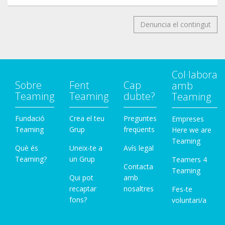
Denuncia el contingut
Col·labora
Sobre
Fent
Cap
amb
Teaming
Teaming
dubte?
Teaming
Fundació
Crea el teu
Preguntes
Empreses
Teaming
Grup
freqüents
Here we are
Teaming
Què és
Uneix-te a
Avís legal
Teaming?
un Grup
Teamers 4
Contacta
Teaming
Qui pot
amb
recaptar
nosaltres
Fes-te
fons?
voluntari/a