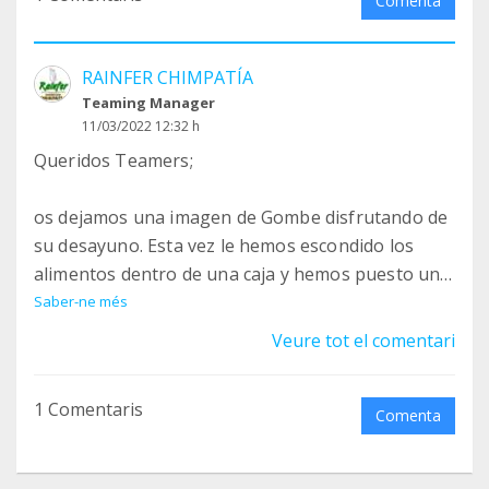
Comenta
RAINFER CHIMPATÍA
Teaming Manager
11/03/2022 12:32 h
Queridos Teamers;
os dejamos una imagen de Gombe disfrutando de
su desayuno. Esta vez le hemos escondido los
alimentos dentro de una caja y hemos puesto un
poquito más difícil su obtención atando una caja a
Saber-ne més
modo de tapa. De esta forma, Gombe desarrolla
Veure tot el comentari
sus habilidades y pone en práctica sus conductas
naturales para buscar alimento. De esta forma
1 Comentaris
cuidamos su salud mental, proporcionándole
Comenta
elementos que le permitan actuar como lo haría
en libertad.