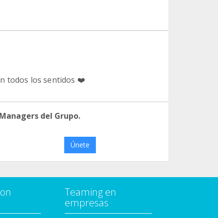
en todos los sentidos ❤️
 Managers del Grupo.
Únete
con
Teaming en
empresas