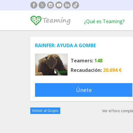
¿Qué es Teaming?
RAINFER: AYUDA A GOMBE
Teamers:
148
Recaudación:
20.694 €
Únete
Volver al Grupo
Ver el foro compl