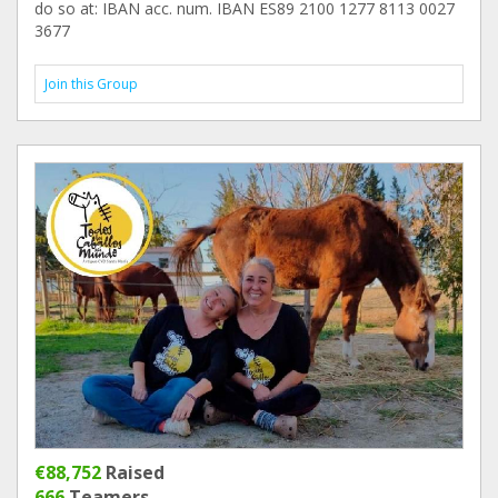
do so at: IBAN acc. num. IBAN ES89 2100 1277 8113 0027
3677
Join this Group
€88,752
Raised
666
Teamers