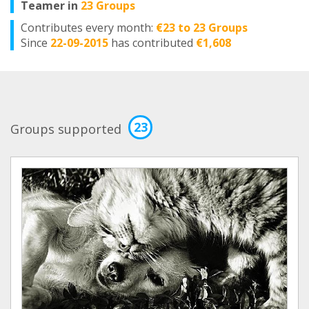
Teamer in
23 Groups
Contributes every month:
€23 to 23 Groups
Since
22-09-2015
has contributed
€1,608
23
Groups supported