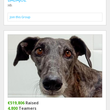
Hh
Join this Group
€519,806
Raised
4,800
Teamers