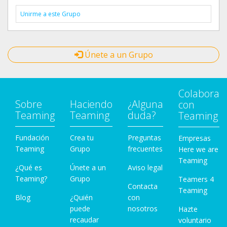
Unirme a este Grupo
Únete a un Grupo
Colabora
Sobre
Haciendo
¿Alguna
con
Teaming
Teaming
duda?
Teaming
Fundación
Crea tu
Preguntas
Empresas
Teaming
Grupo
frecuentes
Here we are
Teaming
¿Qué es
Únete a un
Aviso legal
Teaming?
Grupo
Teamers 4
Contacta
Teaming
Blog
¿Quién
con
puede
nosotros
Hazte
recaudar
voluntario