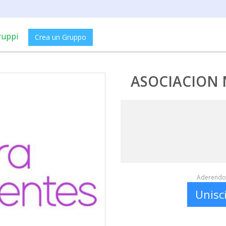
ruppi
Crea un Gruppo
ASOCIACION 
Aderendo 
Unisc