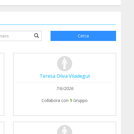
ile.searchForm.search.text???
Cerca
Teresa Oliva Viladegut
7/6/2026
Collabora con
1
Gruppo