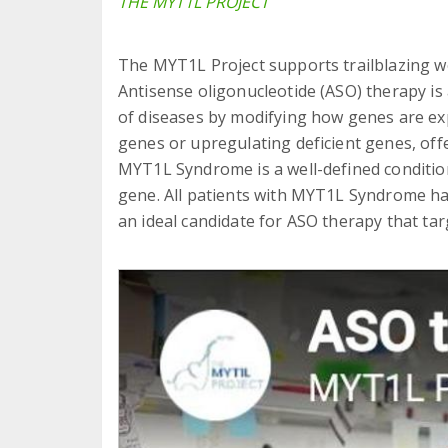
THE MYT1L PROJECT
The MYT1L Project supports trailblazing wo
Antisense oligonucleotide (ASO) therapy is
of diseases by modifying how genes are e
genes or upregulating deficient genes, offe
MYT1L Syndrome is a well-defined conditio
gene. All patients with MYT1L Syndrome h
an ideal candidate for ASO therapy that ta