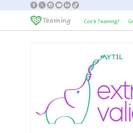
Cos'è Teaming?
G