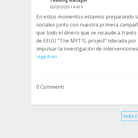
Teaming Manager
02/02/2026 14:43 h
En estos momentos estamos preparando la p
sociales junto con nuestra primera campañ
que todo el dinero que se recaude a través 
de EEUU "The MYT1L project" liderada por 
impulsar la investigación de intervenciones
Neurodesarrollo MYT1L.
Leggi di più
0 Commenti
Visita 